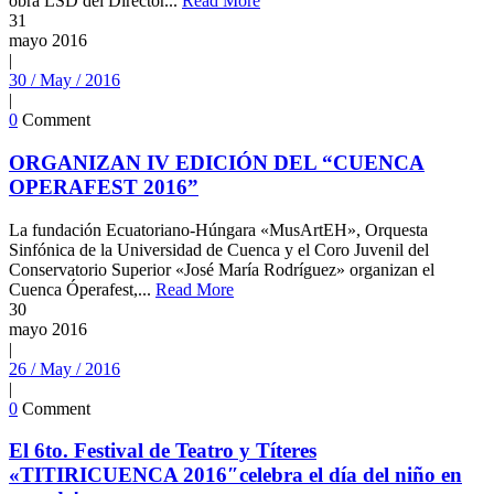
obra LSD del Director...
Read More
31
mayo
2016
|
30 / May / 2016
|
0
Comment
ORGANIZAN IV EDICIÓN DEL “CUENCA
OPERAFEST 2016”
La fundación Ecuatoriano-Húngara «MusArtEH», Orquesta
Sinfónica de la Universidad de Cuenca y el Coro Juvenil del
Conservatorio Superior «José María Rodríguez» organizan el
Cuenca Óperafest,...
Read More
30
mayo
2016
|
26 / May / 2016
|
0
Comment
El 6to. Festival de Teatro y Títeres
«TITIRICUENCA 2016″celebra el día del niño en