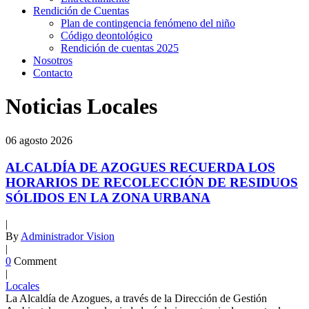
Rendición de Cuentas
Plan de contingencia fenómeno del niño
Código deontológico
Rendición de cuentas 2025
Nosotros
Contacto
Noticias Locales
06
agosto
2026
ALCALDÍA DE AZOGUES RECUERDA LOS
HORARIOS DE RECOLECCIÓN DE RESIDUOS
SÓLIDOS EN LA ZONA URBANA
|
By
Administrador Vision
|
0
Comment
|
Locales
La Alcaldía de Azogues, a través de la Dirección de Gestión