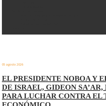
Deportes
Entretenimiento
Rendición de Cuentas
Plan de contingencia fenómeno del niño
Código deontológico
Rendición de cuentas 2025
Nosotros
Contacto
Noticias Nacionales
05
agosto
2026
EL PRESIDENTE NOBOA Y E
DE ISRAEL, GIDEON SA’A
PARA LUCHAR CONTRA EL 
ECONÓMICO