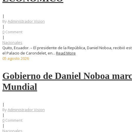
|
By
Administrador Vision
|
0
Comment
|
Nacionales
Quito, Ecuador. – El presidente de la República, Daniel Noboa, recibió es
el Palacio de Carondelet, en...
Read More
05
agosto
2026
Gobierno de Daniel Noboa marca 
Mundial
|
By
Administrador Vision
|
0
Comment
|
Nacionales