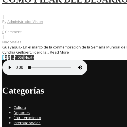
|
By
Administrador Vision
|
0
Comment
|
Nacionales
Guayaquil.- En el marco de la conmemoración de la Semana Mundial de la
Cynthia Gellibert, lideró la...
Read More
1
2
3
…
1.063
Next ›
Categorías
Cultura
Deportes
Entretenimiento
Internacionales