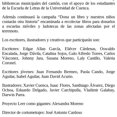
bibliotecas municipales del cantón, con el apoyo de los estudiantes
de la Escuela de Letras de la Universidad de Cuenca.
Además continuará la campaña “Dona un libro y nuestros niños
contarán otra historia” encaminada a recolectar libros para donarlos
a escuelas móviles y ludotecas de las zonas afectadas por el
terremoto.
Los escritores, ilustradores y creativos que participarán son:
Escritores: Edgar Allan García, Eliécer Cárdenas, Oswaldo
Encalada, Jorge Dávila, Catalina Sojos, Galo Alfredo Torres, Carlos
Vásconez, Johnny Jara, Susana Moreno, Laly Castillo, Valeria
Coronel.
Escritores jóvenes: Juan Fernando Bermeo, Paola Cando, Jorge
Aguilar, Isabel Aguilar, Juan David Acurio.
Ilustradores: Xavier Cuenca, Isaac Flores, Santhiago Álvarez, Diego
Ochoa, Eduardo Delgado, Javier Carchipulla, Vladimir Galabay,
Darwin Parra.
Proyecto Leer como gigantes: Alexandra Moreno
Director de cortometrajes: José Antonio Cardoso