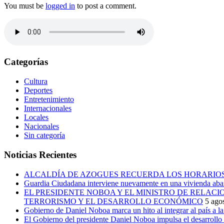
You must be
logged in
to post a comment.
Categorías
Cultura
Deportes
Entretenimiento
Internacionales
Locales
Nacionales
Sin categoría
Noticias Recientes
ALCALDÍA DE AZOGUES RECUERDA LOS HORARIOS
Guardia Ciudadana interviene nuevamente en una vivienda aban
EL PRESIDENTE NOBOA Y EL MINISTRO DE RELAC
TERRORISMO Y EL DESARROLLO ECONÓMICO
5 ago
Gobierno de Daniel Noboa marca un hito al integrar al país a 
El Gobierno del presidente Daniel Noboa impulsa el desarrollo