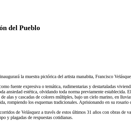
ón del Pueblo
naugurará la muestra pictórica del artista manabita, Francisco Velásque
como fuente expresiva o temática, rudimentarias y destartaladas viviend
oda ansiedad estética, olvidando toda norma previamente establecida. 
 de alas y cascadas de colores múltiples, bajo un cielo marino, en lluvi
da, rompiendo los esquemas tradicionales. Aprisionando en su rosario c
ecorridos de Velásquez a través de estos últimos 31 años con obras de va
mpo y plagadas de respuestas cotidianas.