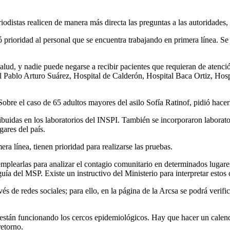
distas realicen de manera más directa las preguntas a las autoridades, d
ó prioridad al personal que se encuentra trabajando en primera línea. Se
ud, y nadie puede negarse a recibir pacientes que requieran de atención
Pablo Arturo Suárez, Hospital de Calderón, Hospital Baca Ortiz, Hosp
Sobre el caso de 65 adultos mayores del asilo Sofía Ratinof, pidió hacer
ribuidas en los laboratorios del INSPI. También se incorporaron laborator
gares del país.
era línea, tienen prioridad para realizarse las pruebas.
mplearlas para analizar el contagio comunitario en determinados lugares
uía del MSP. Existe un instructivo del Ministerio para interpretar estos 
 de redes sociales; para ello, en la página de la Arcsa se podrá verific
 están funcionando los cercos epidemiológicos. Hay que hacer un calenda
retorno.