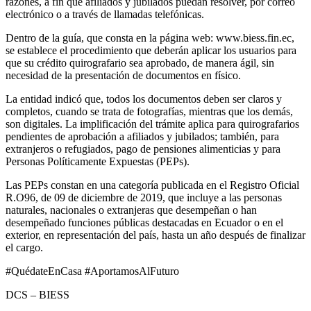
razones, a fin que afiliados y jubilados puedan resolver, por correo
electrónico o a través de llamadas telefónicas.
Dentro de la guía, que consta en la página web: www.biess.fin.ec,
se establece el procedimiento que deberán aplicar los usuarios para
que su crédito quirografario sea aprobado, de manera ágil, sin
necesidad de la presentación de documentos en físico.
La entidad indicó que, todos los documentos deben ser claros y
completos, cuando se trata de fotografías, mientras que los demás,
son digitales. La implificación del trámite aplica para quirografarios
pendientes de aprobación a afiliados y jubilados; también, para
extranjeros o refugiados, pago de pensiones alimenticias y para
Personas Políticamente Expuestas (PEPs).
Las PEPs constan en una categoría publicada en el Registro Oficial
R.O96, de 09 de diciembre de 2019, que incluye a las personas
naturales, nacionales o extranjeras que desempeñan o han
desempeñado funciones públicas destacadas en Ecuador o en el
exterior, en representación del país, hasta un año después de finalizar
el cargo.
#QuédateEnCasa #AportamosAlFuturo
DCS – BIESS