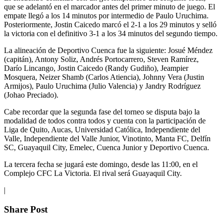
que se adelantó en el marcador antes del primer minuto de juego. El
empate llegó a los 14 minutos por intermedio de Paulo Uruchima.
Posteriormente, Jostin Caicedo marcó el 2-1 a los 29 minutos y selló
la victoria con el definitivo 3-1 a los 34 minutos del segundo tiempo.
La alineación de Deportivo Cuenca fue la siguiente: Josué Méndez
(capitán), Antony Soliz, Andrés Portocarrero, Steven Ramírez,
Darío Lincango, Jostin Caicedo (Randy Gudiño), Jeampier
Mosquera, Neizer Shamb (Carlos Atiencia), Johnny Vera (Justin
Armijos), Paulo Uruchima (Julio Valencia) y Jandry Rodríguez
(Johao Preciado).
Cabe recordar que la segunda fase del torneo se disputa bajo la
modalidad de todos contra todos y cuenta con la participación de
Liga de Quito, Aucas, Universidad Católica, Independiente del
Valle, Independiente del Valle Junior, Vinotinto, Manta FC, Delfín
SC, Guayaquil City, Emelec, Cuenca Junior y Deportivo Cuenca.
La tercera fecha se jugará este domingo, desde las 11:00, en el
Complejo CFC La Victoria. El rival será Guayaquil City.
|
Share Post