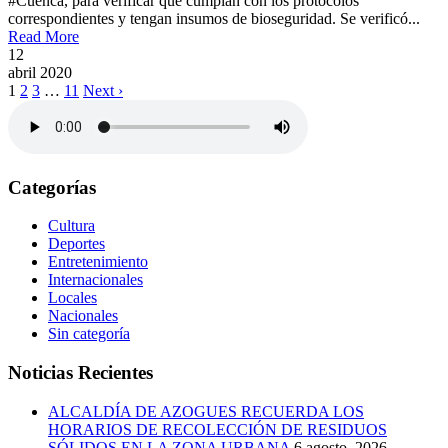
#Cuenca, para verificar que cumplan con los protocolos
correspondientes y tengan insumos de bioseguridad. Se verificó...
Read More
12
abril
2020
1
2
3
…
11
Next ›
Categorías
Cultura
Deportes
Entretenimiento
Internacionales
Locales
Nacionales
Sin categoría
Noticias Recientes
ALCALDÍA DE AZOGUES RECUERDA LOS
HORARIOS DE RECOLECCIÓN DE RESIDUOS
SÓLIDOS EN LA ZONA URBANA
6 agosto, 2026