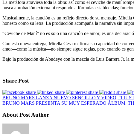
La metáfora atraviesa toda la obra: así como el ceviche de maní rompe 
busca aprobación externa ni responde a fórmulas establecidas; funciona
Musicalmente, la canción es un reflejo directo de su mensaje. Mirella
honesto como su letra. La producción acompaña la narrativa sin imp
“Ceviche de Maní” no es solo una canción de amor; es una declaración 
Con esta nueva entrega, Mirella Cesa reafirma su capacidad de convert
amor—como la música—no siempre sigue reglas, pero cuando es genu
Bajo la producción de Abudeye con la mezcla de Luis Barrera Jr. la ma
|
Share Post
BRUNO MARS LANZA NUEVO SENCILLO Y VIDEO, “I JUS
BRUNO MARS PRESENTA SU MUY ESPERADO ÁLBUM, T
About Post Author