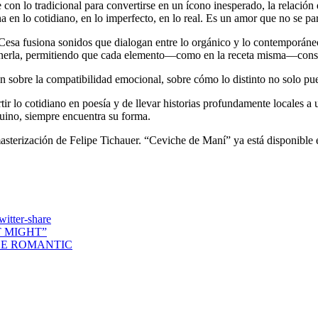
con lo tradicional para convertirse en un ícono inesperado, la relación 
 en lo cotidiano, en lo imperfecto, en lo real. Es un amor que no se par
 Cesa fusiona sonidos que dialogan entre lo orgánico y lo contemporáneo
onerla, permitiendo que cada elemento—como en la receta misma—conser
sobre la compatibilidad emocional, sobre cómo lo distinto no solo pued
ir lo cotidiano en poesía y de llevar historias profundamente locales a
ino, siempre encuentra su forma.
sterización de Felipe Tichauer. “Ceviche de Maní” ya está disponible en
T MIGHT”
HE ROMANTIC