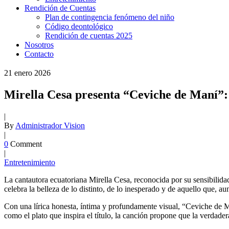
Rendición de Cuentas
Plan de contingencia fenómeno del niño
Código deontológico
Rendición de cuentas 2025
Nosotros
Contacto
21
enero
2026
Mirella Cesa presenta “Ceviche de Maní”:
|
By
Administrador Vision
|
0
Comment
|
Entretenimiento
La cantautora ecuatoriana Mirella Cesa, reconocida por su sensibilid
celebra la belleza de lo distinto, de lo inesperado y de aquello que, 
Con una lírica honesta, íntima y profundamente visual, “Ceviche de Ma
como el plato que inspira el título, la canción propone que la verdade