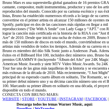
Bruno Mars es una superestrella global ganadora de 16 premios
cantante, compositor, multi instrumentista, productor y uno de los arti
reproducidos del mundo. Conocido por su carisma escénico y sus éxit
listas, Bruno ha establecido numerosos récords a lo largo de su carrer
convertirse en el primer artista en alcanzar 150 millones de oyentes 
Spotify, participar en dos de las canciones más rápidas en llegar a mil
reproducciones (“Die With A Smile” con Lady Gaga y “APT.” con 
lograr la canción más certificada en la historia de la RIAA con “Just
Are” de 2010. Desde que inició una racha de éxitos en 2009, Bruno 
más de 150 millones de discos en todo el mundo, convirtiéndose en u
artistas más vendidos de todos los tiempos. Además de su carrera en so
Bruno es miembro del dúo Silk Sonic junto a Anderson .Paak. Ademá
éxitos en el Billboard Hot 100, incluidos diez números uno, Bruno ha
premios GRAMMY® (incluyendo “Álbum del Año” por 24K Magic)
American Music Awards y siete MTV Video Music Awards. Su 24K
Tour fue una de las giras más taquilleras de la historia y se encuentra e
más exitosas de la década de 2010. Más recientemente, “I Just Might”,
principal de su esperado cuarto álbum en solitario, The Romantic, se 
su primer debut número uno y su décima canción número uno en el B
100. Marcando su primer álbum en solitario en una década, el proyect
disponible en todo el mundo.
CONECTA CON BRUNO MARS:
WEBSITE
|
STORE
|
YOUTUBE
|
INSTAGRAM
|
FACEBOOK
Descarga todos los temas Warner Music, aquí:
DropBox
/
WeTransfer