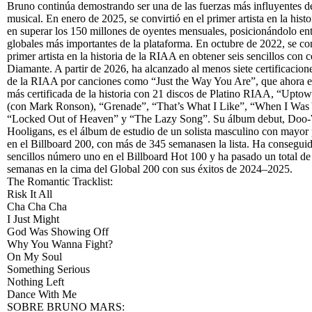
Bruno continúa demostrando ser una de las fuerzas más influyentes de
musical. En enero de 2025, se convirtió en el primer artista en la histo
en superar los 150 millones de oyentes mensuales, posicionándolo entr
globales más importantes de la plataforma. En octubre de 2022, se con
primer artista en la historia de la RIAA en obtener seis sencillos con c
Diamante. A partir de 2026, ha alcanzado al menos siete certificacio
de la RIAA por canciones como “Just the Way You Are”, que ahora e
más certificada de la historia con 21 discos de Platino RIAA, “Upto
(con Mark Ronson), “Grenade”, “That’s What I Like”, “When I Was
“Locked Out of Heaven” y “The Lazy Song”. Su álbum debut, Doo
Hooligans, es el álbum de estudio de un solista masculino con mayo
en el Billboard 200, con más de 345 semanasen la lista. Ha consegui
sencillos número uno en el Billboard Hot 100 y ha pasado un total de
semanas en la cima del Global 200 con sus éxitos de 2024–2025.
The Romantic Tracklist:
Risk It All
Cha Cha Cha
I Just Might
God Was Showing Off
Why You Wanna Fight?
On My Soul
Something Serious
Nothing Left
Dance With Me
SOBRE BRUNO MARS: