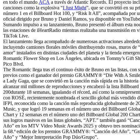
en todo el mundo
ACÁ
a través de Atlantic Records. El proyecto inc
canciones como la explosiva “
I Just Might
”, que se convirtió en su p
número 1 en el Billboard Hot 100, y “Risk It All”, acompañada por u
oficial dirigido por Bruno y Daniel Ramos, ya disponible en YouTub
Sumando impulso a su lanzamiento, Bruno presentó el álbum esta no
las estaciones de iHeartRadio mientras realizaba una transmisión en v
TikTok Live.
El lanzamiento llega acompañado de numerosas activaciones alreded
incluyendo camiones florales móviles distribuyendo rosas, muros de 
amor” instalados en distintas ciudades del planeta y la tienda emerge
Romantic Flower Shop en Los Ángeles, ubicada en Tommy’s Gift Sh
Pico Blvd.
The Romantic llega tras el continuo éxito de Bruno en las listas, con s
previos como el ganador del premio GRAMMY® “Die With A Smile
a Lady Gaga, que se convirtió en la canción más rápida en la historia
alcanzar mil millones de reproducciones y encabezó la lista Billboard
200durante 18 semanas, igualando el récord, así como la omnipresen
con ROSÉ, recientemente nombrada el sencillo global más vendido d
IFPI, reconocida como la canción más reproducida globalmente de 2
Music, y que logró 19 semanas en el número uno del Billboard Globa
Chart y 12 semanas en el número uno del Billboard Global 200 Chart
sus logros masivos en las listas globales, “APT.” también ganó “Canc
Año” en los MTV Video Music Awards 2025 y obtuvo tres nominaci
la 68.ª edición de los premios GRAMMY®: “Canción del Año”, “Gr
Año” y “Mejor Interpretación Pop Dúo/Grupo”.