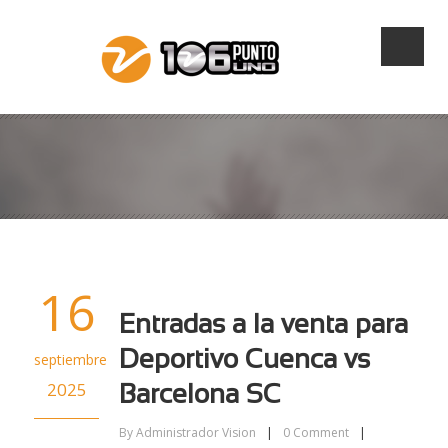
16
Entradas a la venta para
Deportivo Cuenca vs
septiembre
2025
Barcelona SC
By
Administrador Vision
|
0
Comment
|