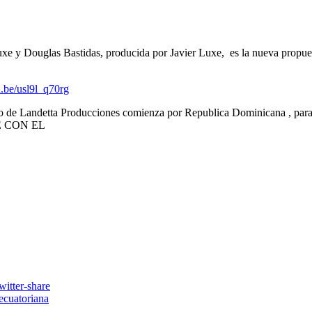
 Douglas Bastidas, producida por Javier Luxe, es la nueva propues
u.be/usl9l_q70rg
no de Landetta Producciones comienza por Republica Dominicana , par
ATE CON EL
ecuatoriana