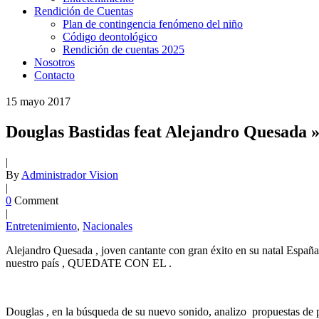
Rendición de Cuentas
Plan de contingencia fenómeno del niño
Código deontológico
Rendición de cuentas 2025
Nosotros
Contacto
15
mayo
2017
Douglas Bastidas feat Alejandro Quesada »
|
By
Administrador Vision
|
0
Comment
|
Entretenimiento
,
Nacionales
Alejandro Quesada , joven cantante con gran éxito en su natal Españ
nuestro país , QUEDATE CON EL .
Douglas , en la búsqueda de su nuevo sonido, analizo propuestas de p