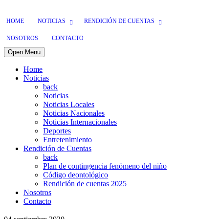
HOME
NOTICIAS
RENDICIÓN DE CUENTAS
NOSOTROS
CONTACTO
Open Menu
Home
Noticias
back
Noticias
Noticias Locales
Noticias Nacionales
Noticias Internacionales
Deportes
Entretenimiento
Rendición de Cuentas
back
Plan de contingencia fenómeno del niño
Código deontológico
Rendición de cuentas 2025
Nosotros
Contacto