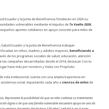
d Ecuador y la Junta de Beneficencia fortalecen en 2026 su
munidades vulnerables mediante el impulso de
Tu Vuelto 2026
,
a pequeños aportes cotidianos en apoyo concreto para miles de
alud Ecuador y la Junta de Beneficencia trabajan
 enfocadas en niños, madres y adultos mayores,
beneficiando a
ravés de los programas sociales de salud, educación, atención
tre las campañas desarrolladas desde el 2014, destacan Con tu
 hogar hace más por nosotros y Vidas con Propósito.
de vida institucional, cuenta con una amplia trayectoria en
 asistencia social, impactando cada año a
cientos de miles
de
 Representa la posibilidad de que un niño continue su tratamiento
nción digna o de que una familia vulnerable encuentre apoyo en uno de
mo lo venimos haciendo desde hace 138 años”
señaló Juan Xavier