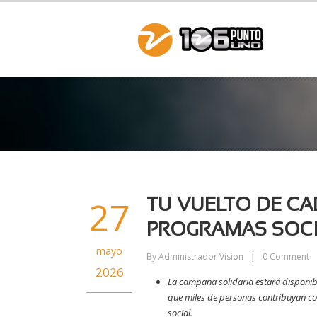
27
TU VUELTO DE C
PROGRAMAS SOCI
mayo
By
Administrador Vision
|
0
Comment
2026
La campaña solidaria estará disponib
que miles de personas contribuyan con
social.