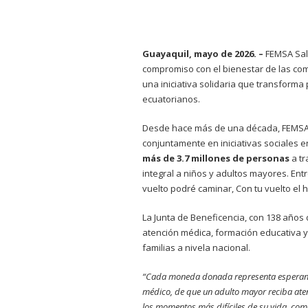
Guayaquil, mayo de 2026. –
FEMSA Salu
compromiso con el bienestar de las co
una iniciativa solidaria que transform
ecuatorianos.
Desde hace más de una década, FEMSA S
conjuntamente en iniciativas sociales
más de
3.7 millones de personas
a t
integral a niños y adultos mayores. En
vuelto podré caminar, Con tu vuelto el
La Junta de Beneficencia, con 138 años 
atención médica, formación educativa y
familias a nivela nacional.
“Cada moneda donada representa esperanza.
médico, de que un adulto mayor reciba ate
los momentos más difíciles de su vida, co