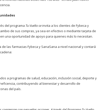
cencia.
tunidades
vés del programa
Tu Vuelto se
invita a los clientes de Fybeca y
ambio de sus compras, ya sea en efectivo o mediante tarjeta de
no en una oportunidad de apoyo para quienes más lo necesitan.
% de las farmacias Fybeca y SanaSana a nivel nacional y contará
 cadena:
os a programas de salud, educación, inclusión social, deporte y
eneficencia, contribuyendo al bienestar y desarrollo de
onas del país.
s comienzan con pequeñas acciones. A través de
l Programa Tu Vuelto