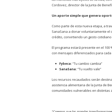
Cordovez, director de la Junta de Benefi
Un aporte simple que genera opor
Como parte de esta nueva etapa, a tra
SanaSana a donar voluntariamente el c
crédito, convirtiendo un gesto cotidia
El programa estará presente en el 100 
con mensajes diferenciados para cada
Fybeca
:
“Tu cambio cambia”
SanaSana
:
“Tu vuelto vale”
Los recursos recaudados serán destinad
asistencia alimentaria de la Junta de B
comunidades vulnerables en distintas z
“Creemos que las grandes transformacione