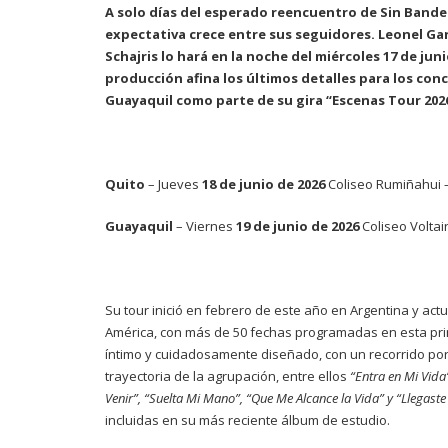
A solo días del esperado reencuentro de
Sin Bande
expectativa crece entre sus seguidores.
Leonel Gar
Schajris
lo hará en la noche del miércoles 17 de jun
producción afina los últimos detalles para los con
Guayaquil como parte de su gira
“Escenas Tour 202
Quito
– Jueves
18 de junio de 2026
Coliseo Rumiñahui 
Guayaquil
– Viernes
19 de junio de 2026
Coliseo Voltai
Su tour inició en febrero de este año en Argentina y act
América, con más de 50 fechas programadas en esta pr
íntimo y cuidadosamente diseñado, con un recorrido por
trayectoria de la agrupación, entre ellos
“Entra en Mi Vida”
Venir”, “Suelta Mi Mano”, “Que Me Alcance la Vida” y “Llegaste
incluidas en su más reciente álbum de estudio.