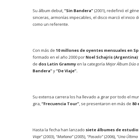
Su álbum debut,
“Sin Bandera”
(2001), redefinió el gén
sinceras, armonías impecables, el disco marcó el inicio 
como un referente.
Con más de
10 millones de oyentes mensuales en Sp
formado en el año 2000 por
Noel Schajris (Argentina)
de
dos Latin Grammy
en la categoría
Mejor
Álbum Dúo o
Bandera”
y
“De Viaje”.
Su extensa carrera los ha llevado a girar por todo el mu
gira,
“Frecuencia Tour”
, se presentaron en más de
80 
Hasta la fecha han lanzado
siete álbumes de estudio
Viaje”
(2003),
“Mañana”
(2005),
“Pasado”
(2006),
“Una Última 