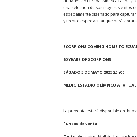
ciudades en Europa, América Latina y No
una selección de sus mayores éxitos qu
especialmente diseñado para capturar 
y técnico espectacular que hará vibrar a
SCORPIONS COMING HOME TO ECU
60 YEARS OF SCORPIONS
SÁBADO 3 DE MAYO 2025 20h00
MEDIO ESTADIO OLÍMPICO ATAHUAL
La preventa estará disponible en
https
Puntos de venta:
Quito:
Riocentro, Mall del Jardín y Pas