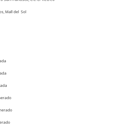
os, Mall del Sol
ada
ada
rada
erado
erado
erado