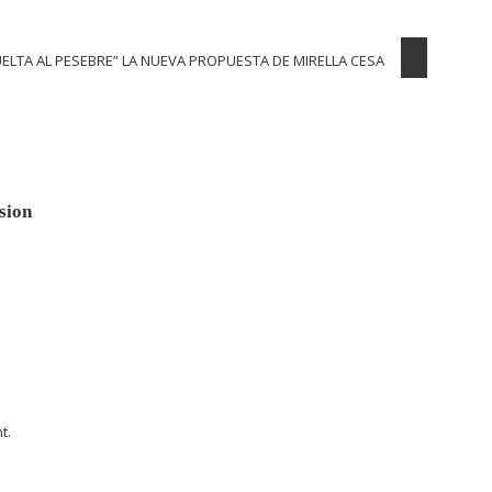
UELTA AL PESEBRE” LA NUEVA PROPUESTA DE MIRELLA CESA
sion
t.