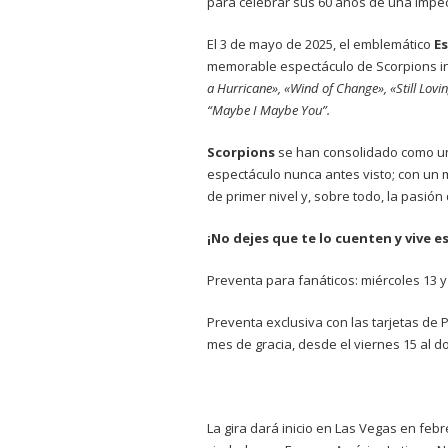
para celebrar sus 60 años de una impec
El 3 de mayo de 2025, el emblemático
E
memorable espectáculo de Scorpions in
a Hurricane», «Wind of Change», «Still Lov
“Maybe I Maybe You”.
Scorpions
se han consolidado como una
espectáculo nunca antes visto; con un 
de primer nivel y, sobre todo, la pasi
¡No dejes que te lo cuenten y vive 
Preventa para fanáticos: miércoles 13 
Preventa exclusiva con las tarjetas de
mes de gracia, desde el viernes 15 al 
La gira dará inicio en Las Vegas en febr