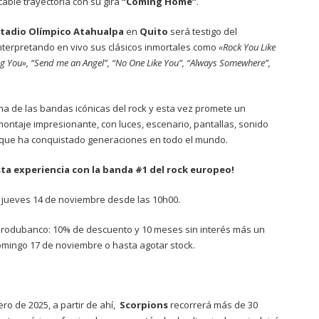
able trayectoria con su gira
“Coming Home”
.
stadio Olímpico Atahualpa
en
Quito
será testigo del
terpretando en vivo sus clásicos inmortales como
«Rock You Like
ing You», “Send me an Angel”, “No One Like You”, “Always Somewhere”,
 de las bandas icónicas del rock y esta vez promete un
montaje impresionante, con luces, escenario, pantallas, sonido
ón que ha conquistado generaciones en todo el mundo.
esta experiencia con la banda #1 del rock europeo!
y jueves 14 de noviembre desde las 10h00.
 Produbanco: 10% de descuento y 10 meses sin interés más un
domingo 17 de noviembre o hasta agotar stock.
ero de 2025, a partir de ahí,
Scorpions
recorrerá más de 30