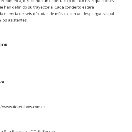
rteamérica, ofreciendo un espectáculo de alto nivel que incluirá
e han definido su trayectoria. Cada concierto estará
la esencia de seis décadas de música, con un despliegue visual
 los asistentes.
ADOR
PA
://www.ticketshow.com.ec
eo San Francisco, C.C. El Recreo