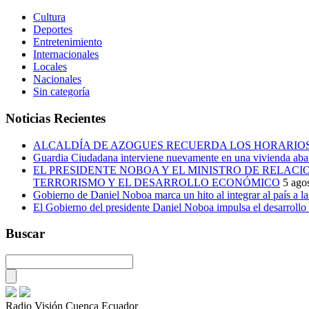
Cultura
Deportes
Entretenimiento
Internacionales
Locales
Nacionales
Sin categoría
Noticias Recientes
ALCALDÍA DE AZOGUES RECUERDA LOS HORARIOS
Guardia Ciudadana interviene nuevamente en una vivienda aban
EL PRESIDENTE NOBOA Y EL MINISTRO DE RELAC
TERRORISMO Y EL DESARROLLO ECONÓMICO
5 ago
Gobierno de Daniel Noboa marca un hito al integrar al país a 
El Gobierno del presidente Daniel Noboa impulsa el desarrollo
Buscar
Radio Visión Cuenca Ecuador