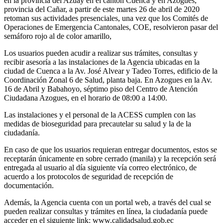
en la provincia del Azuay en el cantón Cuenca y en Azogues,
provincia del Cañar, a partir de este martes 26 de abril de 2020
retoman sus actividades presenciales, una vez que los Comités de
Operaciones de Emergencia Cantonales, COE, resolvieron pasar del
semáforo rojo al de color amarillo,
Los usuarios pueden acudir a realizar sus trámites, consultas y
recibir asesoría a las instalaciones de la Agencia ubicadas en la
ciudad de Cuenca a la Av. José Alvear y Tadeo Torres, edificio de la
Coordinación Zonal 6 de Salud, planta baja. En Azogues en la Av.
16 de Abril y Babahoyo, séptimo piso del Centro de Atención
Ciudadana Azogues, en el horario de 08:00 a 14:00.
Las instalaciones y el personal de la ACESS cumplen con las
medidas de bioseguridad para precautelar su salud y la de la
ciudadanía.
En caso de que los usuarios requieran entregar documentos, estos se
receptarán únicamente en sobre cerrado (manila) y la recepción será
entregada al usuario al día siguiente vía correo electrónico, de
acuerdo a los protocolos de seguridad de recepción de
documentación.
Además, la Agencia cuenta con un portal web, a través del cual se
pueden realizar consultas y trámites en línea, la ciudadanía puede
acceder en el siguiente link: www.calidadsalud.gob.ec