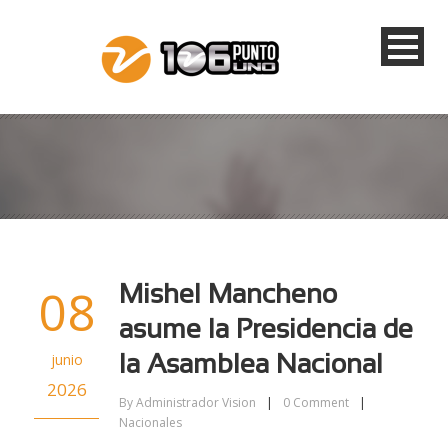
08
Mishel Mancheno
asume la Presidencia de
junio
la Asamblea Nacional
2026
By
Administrador Vision
|
0
Comment
|
Nacionales