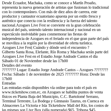
Desde Ecuador, Machaka, como se conoce a Martín Proaño,
representa la nueva generación de artistas que fusionan lo tradicional
con lo contemporáneo. Con más de diez años de carrera, este
productor y cantautor ecuatoriano apuesta por un estilo fresco y
auténtico que conecta con la resiliencia y la fuerza del talento
nacional.Azogues Live Fest se convierte en la gran celebración
musical del país, uniendo talento internacional y nacional en un
espectáculo inolvidable para conmemorar las fiestas de
independencia de Azogues en el feriado en el que gran parte del país
se moviliza a la región por la diversidad de oferta turística.
Azogues Live Fest| Cuándo y dónde será el encuentro ?
Gilberto Santa Rosa, Elefante, Río Roma y Machaka serán parte del
Azogues Live Fest en el Estadio Jorge Andrade Cantos el día
Sábado 01 de Noviembre desde las 17h00
Detalles del evento
???????? Lugar: Estadio Jorge Andrade Cantos – Azogues ????????
Fecha: Sábado 1 de noviembre de 2025 ???????? Hora: Desde las
17h00
Entradas
Las entradas están disponibles vía online para todo el país en
www.ticketshow.com.ec, en Azogues se habilita puntos de venta
físicos en Planta Baja del Municipio, C.C. Bartolomé Serrano,
Terminal Terrestre, La Bodega y Gimnasio Taurus, en Cuenca en
Almacenes La Victoria e Isla Ticketshow Mall del Río, los costos de
las mismas son Live Box (silla numerada) $65, Tribuna $45,