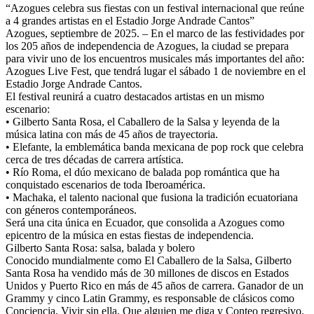
“Azogues celebra sus fiestas con un festival internacional que reúne
a 4 grandes artistas en el Estadio Jorge Andrade Cantos”
Azogues, septiembre de 2025. – En el marco de las festividades por
los 205 años de independencia de Azogues, la ciudad se prepara
para vivir uno de los encuentros musicales más importantes del año:
Azogues Live Fest, que tendrá lugar el sábado 1 de noviembre en el
Estadio Jorge Andrade Cantos.
El festival reunirá a cuatro destacados artistas en un mismo
escenario:
• Gilberto Santa Rosa, el Caballero de la Salsa y leyenda de la
música latina con más de 45 años de trayectoria.
• Elefante, la emblemática banda mexicana de pop rock que celebra
cerca de tres décadas de carrera artística.
• Río Roma, el dúo mexicano de balada pop romántica que ha
conquistado escenarios de toda Iberoamérica.
• Machaka, el talento nacional que fusiona la tradición ecuatoriana
con géneros contemporáneos.
Será una cita única en Ecuador, que consolida a Azogues como
epicentro de la música en estas fiestas de independencia.
Gilberto Santa Rosa: salsa, balada y bolero
Conocido mundialmente como El Caballero de la Salsa, Gilberto
Santa Rosa ha vendido más de 30 millones de discos en Estados
Unidos y Puerto Rico en más de 45 años de carrera. Ganador de un
Grammy y cinco Latin Grammy, es responsable de clásicos como
Conciencia, Vivir sin ella, Que alguien me diga y Conteo regresivo.