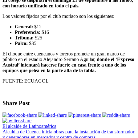
El cotejo se disputará el domingo 21 de septiembre a las 16h00,
con horario unificado en todo el país.
Los valores fijados por el club morlaco son los siguientes:
General:
$12
Preferencia:
$16
Tribuna:
$25
Palco:
$35
El choque entre cuencanos y toreros promete un gran marco de
público en el estadio Alejandro Serrano Aguilar,
donde el ‘Expreso
Austral’ intentará hacerse fuerte en casa frente a uno de los
equipos que pelea en la parte alta de la tabla.
FUENTE: ECUAGOL
|
Share Post
El alcalde de Latinoamérica
Alcaldía de Cuenca inicia obras para la instalación de transformador
y generadores en mercados y centro de compras