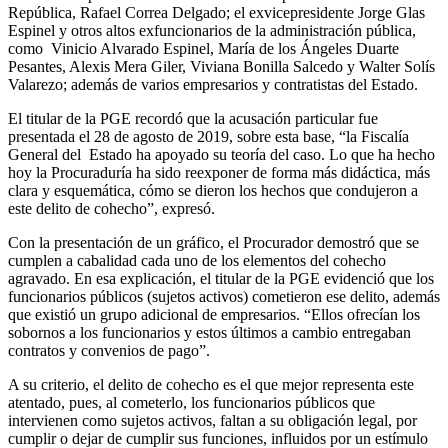
República, Rafael Correa Delgado; el exvicepresidente Jorge Glas
Espinel y otros altos exfuncionarios de la administración pública,
como Vinicio Alvarado Espinel, María de los Ángeles Duarte
Pesantes, Alexis Mera Giler, Viviana Bonilla Salcedo y Walter Solís
Valarezo; además de varios empresarios y contratistas del Estado.
El titular de la PGE recordó que la acusación particular fue
presentada el 28 de agosto de 2019, sobre esta base, “la Fiscalía
General del Estado ha apoyado su teoría del caso. Lo que ha hecho
hoy la Procuraduría ha sido reexponer de forma más didáctica, más
clara y esquemática, cómo se dieron los hechos que condujeron a
este delito de cohecho”, expresó.
Con la presentación de un gráfico, el Procurador demostró que se
cumplen a cabalidad cada uno de los elementos del cohecho
agravado. En esa explicación, el titular de la PGE evidenció que los
funcionarios públicos (sujetos activos) cometieron ese delito, además
que existió un grupo adicional de empresarios. “Ellos ofrecían los
sobornos a los funcionarios y estos últimos a cambio entregaban
contratos y convenios de pago”.
A su criterio, el delito de cohecho es el que mejor representa este
atentado, pues, al cometerlo, los funcionarios públicos que
intervienen como sujetos activos, faltan a su obligación legal, por
cumplir o dejar de cumplir sus funciones, influidos por un estímulo