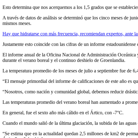
Esto determina que nos acerquemos a los 1,5 grados que se establecier
A través de datos de análisis se determinó que los cinco meses de jun
mismos meses.
Hay que hidratarse con más frecuencia, recomiendan expertos, ante la
Justamente esto coincide con las cifras de un informe estadounidense 
El informe anual de la Oficina Nacional de Administración Oceánica 
durante el verano boreal y el continuo deshielo de Groenlandia.
La temperatura promedio de los meses de julio a septiembre fue de 6,
“El mensaje primordial del informe de calificaciones de este año es 
“Nosotros, como nación y comunidad global, debemos reducir drástica
Las temperaturas promedio del verano boreal han aumentado a prome
En general, fue el sexto año más cálido en el Ártico, con -7°C.
Cuando el mundo salió de la última glaciación, la subida de las aguas
“Se estima que en la actualidad quedan 2,5 millones de km2 de permaf