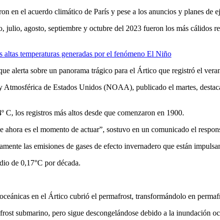
on en el acuerdo climático de París y pese a los anuncios y planes de e
io, julio, agosto, septiembre y octubre del 2023 fueron los más cálidos
s altas temperaturas generadas por el fenómeno El Niño
que alerta sobre un panorama trágico para el Ártico que registró el vera
y Atmosférica de Estados Unidos (NOAA), publicado el martes, destaca
4º C, los registros más altos desde que comenzaron en 1900.
que ahora es el momento de actuar”, sostuvo en un comunicado el respon
mente las emisiones de gases de efecto invernadero que están impulsan
dio de 0,17°C por década.
 oceánicas en el Ártico cubrió el permafrost, transformándolo en permaf
rost submarino, pero sigue descongelándose debido a la inundación oce