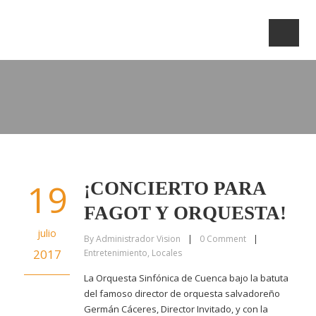
19
¡CONCIERTO PARA
FAGOT Y ORQUESTA!
julio
By
Administrador Vision
|
0
Comment
|
2017
Entretenimiento
,
Locales
La Orquesta Sinfónica de Cuenca bajo la batuta
del famoso director de orquesta salvadoreño
Germán Cáceres, Director Invitado, y con la