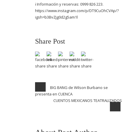
ℹ Información y reservas: 0999 826 223.
https://www.instagram.com/p/DT9CuOhCVAp/?
igsh=b3BvZjg0d2g5am1l
Share Post
BIG BANG de Wilson Burbano se
presenta en CUENCA
CUENTOS MEXICANOS TEATRALIZADOS