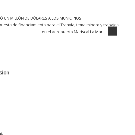
Ó UN MILLÓN DE DÓLARES A LOS MUNICIPIOS
uesta de financiamiento para el Tranvía, tema minero y trabajos
en el aeropuerto Mariscal La Mar.
sion
t.