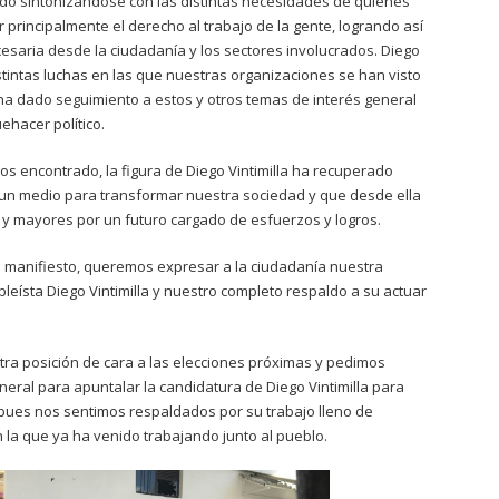
nido sintonizándose con las distintas necesidades de quienes
rincipalmente el derecho al trabajo de la gente, logrando así
ecesaria desde la ciudadanía y los sectores involucrados. Diego
stintas luchas en las que nuestras organizaciones se han visto
ha dado seguimiento a estos y otros temas de interés general
ehacer político.
mos encontrado, la figura de Diego Vintimilla ha recuperado
s un medio para transformar nuestra sociedad y que desde ella
s y mayores por un futuro cargado de esfuerzos y logros.
e manifiesto, queremos expresar a la ciudadanía nuestra
bleísta Diego Vintimilla y nuestro completo respaldo a su actuar
ra posición de cara a las elecciones próximas y pedimos
eral para apuntalar la candidatura de Diego Vintimilla para
 pues nos sentimos respaldados por su trabajo lleno de
 la que ya ha venido trabajando junto al pueblo.