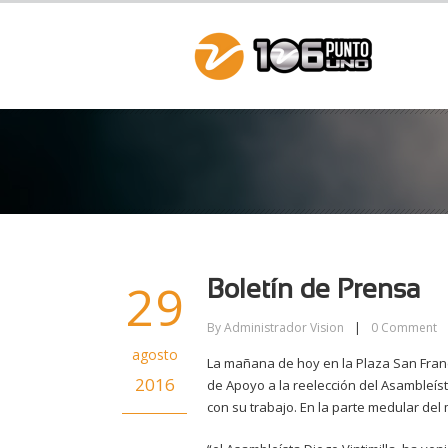
29
Boletín de Prensa
By
Administrador Vision
|
0
Comment
agosto
La mañana de hoy en la Plaza San Franc
2016
de Apoyo a la reelección del Asambleíst
con su trabajo. En la parte medular de