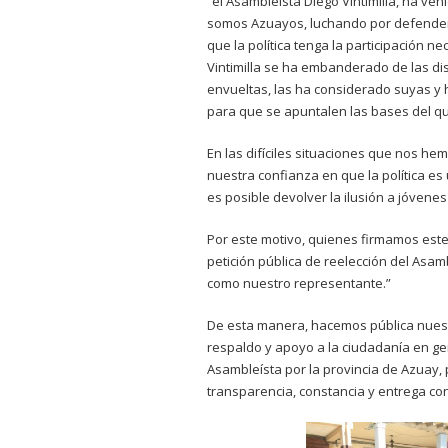
“el Asambleísta Diego Vintimilla, ha ve
somos Azuayos, luchando por defender p
que la política tenga la participación n
Vintimilla se ha embanderado de las di
envueltas, las ha considerado suyas y 
para que se apuntalen las bases del qu
En las difíciles situaciones que nos he
nuestra confianza en que la política e
es posible devolver la ilusión a jóvene
Por este motivo, quienes firmamos est
petición pública de reelección del Asam
como nuestro representante.”
De esta manera, hacemos pública nuest
respaldo y apoyo a la ciudadanía en gen
Asambleísta por la provincia de Azuay,
transparencia, constancia y entrega con