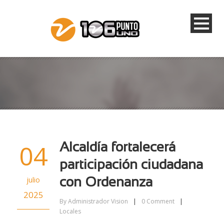
04
Alcaldía fortalecerá
participación ciudadana
julio
con Ordenanza
2025
By
Administrador Vision
|
0
Comment
|
Locales