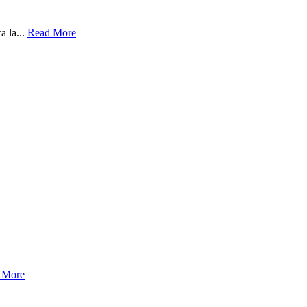
a la...
Read More
 More