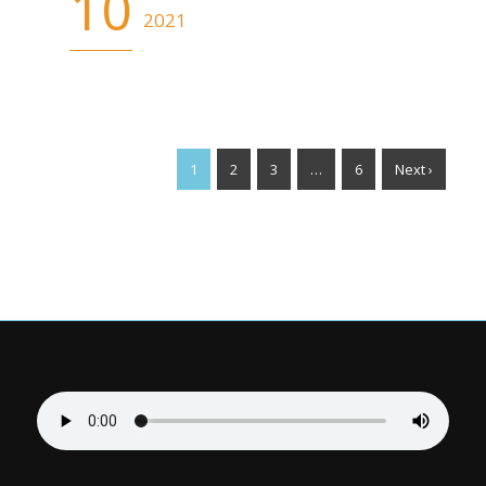
10
2021
1
2
3
…
6
Next ›