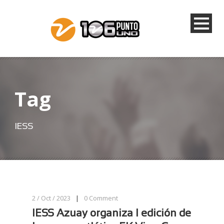
Tag
IESS
2 / Oct / 2023
|
0
Comment
IESS Azuay organiza I edición de