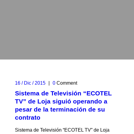
16 / Dic / 2015
|
0
Comment
Sistema de Televisión “ECOTEL
TV” de Loja siguió operando a
pesar de la terminación de su
contrato
Sistema de Televisión “ECOTEL TV” de Loja