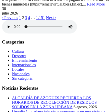
bienes inmuebles (https://rematevirtual.biess.fin.ec),...
Read More
30
julio
2026
‹ Previous
1
2
3
4
…
1.151
Next ›
Categorías
Cultura
Deportes
Entretenimiento
Internacionales
Locales
Nacionales
Sin categoría
Noticias Recientes
ALCALDÍA DE AZOGUES RECUERDA LOS
HORARIOS DE RECOLECCIÓN DE RESIDUOS
SÓLIDOS EN LA ZONA URBANA
6 agosto, 2026
Guardia Ciudadana interviene nuevamente en una vivienda